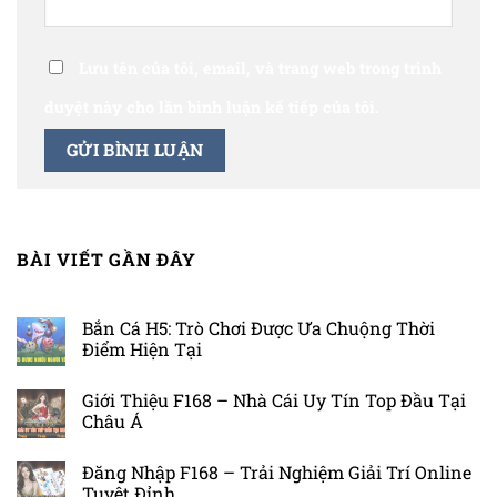
Lưu tên của tôi, email, và trang web trong trình
duyệt này cho lần bình luận kế tiếp của tôi.
BÀI VIẾT GẦN ĐÂY
Bắn Cá H5: Trò Chơi Được Ưa Chuộng Thời
Điểm Hiện Tại
Giới Thiệu F168 – Nhà Cái Uy Tín Top Đầu Tại
Châu Á
Đăng Nhập F168 – Trải Nghiệm Giải Trí Online
Tuyệt Đỉnh