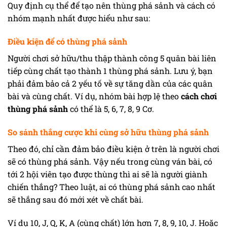
Quy định cụ thể để tạo nên thùng phá sảnh và cách có
nhóm mạnh nhất được hiểu như sau:
Điều kiện để có thùng phá sảnh
Người chơi sở hữu/thu thập thành công 5 quân bài liên
tiếp cùng chất tạo thành 1 thùng phá sảnh. Lưu ý, bạn
phải đảm bảo cả 2 yếu tố về sự tăng dần của các quân
bài và cùng chất. Ví dụ, nhóm bài hợp lệ theo
cách chơi
thùng phá sảnh
có thể là 5, 6, 7, 8, 9 Cơ.
So sánh thắng cược khi cùng sở hữu thùng phá sảnh
Theo đó, chỉ cần đảm bảo điều kiện ở trên là người chơi
sẽ có thùng phá sảnh. Vậy nếu trong cùng ván bài, có
tới 2 hội viên tạo được thùng thì ai sẽ là người giành
chiến thắng? Theo luật, ai có thùng phá sảnh cao nhất
sẽ thắng sau đó mới xét về chất bài.
Ví dụ 10, J, Q, K, A (cùng chất) lớn hơn 7, 8, 9, 10, J. Hoặc