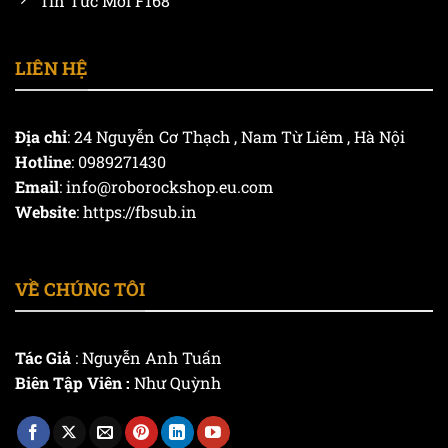
Tin Tức Mới F168
LIÊN HỆ
Địa chỉ
: 24 Nguyễn Cơ Thạch , Nam Từ Liêm , Hà Nội
Hotline
: 0989271430
Email
:
info@roborockshop.eu.com
Website
: https://fbsub.in
VỀ CHÚNG TÔI
Tác Giả
: Nguyễn Anh Tuấn
Biên Tập Viên :
Như Quỳnh