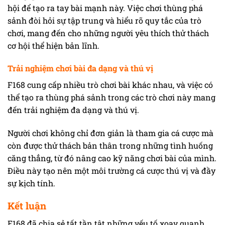
hội để tạo ra tay bài mạnh này. Việc chơi thùng phá
sảnh đòi hỏi sự tập trung và hiểu rõ quy tắc của trò
chơi, mang đến cho những người yêu thích thử thách
cơ hội thể hiện bản lĩnh.
Trải nghiệm chơi bài đa dạng và thú vị
F168 cung cấp nhiều trò chơi bài khác nhau, và việc có
thể tạo ra thùng phá sảnh trong các trò chơi này mang
đến trải nghiệm đa dạng và thú vị.
Người chơi không chỉ đơn giản là tham gia cá cược mà
còn được thử thách bản thân trong những tình huống
căng thẳng, từ đó nâng cao kỹ năng chơi bài của mình.
Điều này tạo nên một môi trường cá cược thú vị và đầy
sự kịch tính.
Kết luận
F168 đã chia sẻ tất tần tật những yếu tố xoay quanh