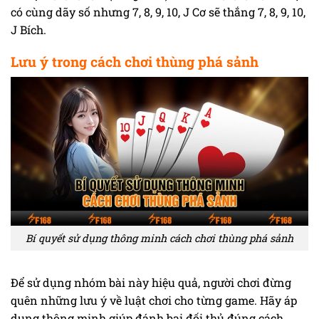
có cùng dãy số nhưng 7, 8, 9, 10, J Cơ sẽ thắng 7, 8, 9, 10,
J Bích.
Lưu ý trong cách chơi thùng phá sảnh
Bí quyết sử dụng thông minh cách chơi thùng phá sảnh
Để sử dụng nhóm bài này hiệu quả, người chơi đừng
quên những lưu ý về luật chơi cho từng game. Hãy áp
dụng thông minh giúp đánh bại đối thủ đúng cách.